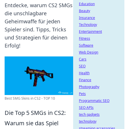
Education
Entdecke, warum CS2 SMGs
Beauty
die unschlagbare
Insurance
Geheimwaffe für jeden
Technology
Spieler sind. Tipps, Tricks
Entertainment
und Strategien für deinen
Fitness
Erfolg!
Software
Web Design
Cars
SEO
Health
Finance
Photography
Pets
Best SMG Skins in CS2 - TOP 10
Programmatic SEO
SEO APIs
Die Top 5 SMGs in CS2:
tech gadgets
technology
Warum sie das Spiel
streaming accessories