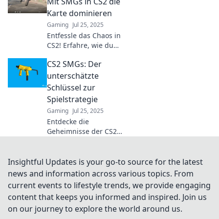
pack a big punch in
Mit SMGs in CS2 die
competitive play.
Karte dominieren
Gaming
Jul 25, 2025
Entfessle das Chaos in
CS2! Erfahre, wie du
mit SMGs die Karte
CS2 SMGs: Der
dominierst und deine
Gegner in den
unterschätzte
Schatten stellst. Jetzt
Schlüssel zur
klicken!
Spielstrategie
Gaming
Jul 25, 2025
Entdecke die
Geheimnisse der CS2
SMGs und wie sie
deine Spielstrategie
revolutionieren
Insightful Updates is your go-to source for the latest
können! Hol dir den
news and information across various topics. From
entscheidenden Vorteil
current events to lifestyle trends, we provide engaging
im Spiel!
content that keeps you informed and inspired. Join us
on our journey to explore the world around us.