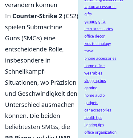
verändern können
laptop accessories
gifts
In
Counter-Strike 2
(CS2)
gaming gifts
spielen Submachine
tech accessories
office decor
Guns (SMGs) eine
kids technology
entscheidende Rolle,
travel
phone accessories
insbesondere in
home office
Schnellkampf-
wearables
vlogging tips
Situationen, wo Präzision
gaming
und Geschwindigkeit den
home audio
gadgets
Unterschied ausmachen
car accessories
können. Die beiden
health tips
lighting tips
beliebtesten SMGs, die
office organization
PP-Bizon
und die
UMP-