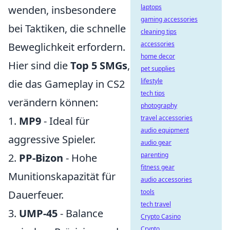
laptops
wenden, insbesondere
gaming accessories
bei Taktiken, die schnelle
cleaning tips
accessories
Beweglichkeit erfordern.
home decor
Hier sind die
Top 5 SMGs
,
pet supplies
lifestyle
die das Gameplay in CS2
tech tips
verändern können:
photography
travel accessories
1.
MP9
- Ideal für
audio equipment
aggressive Spieler.
audio gear
parenting
2.
PP-Bizon
- Hohe
fitness gear
Munitionskapazität für
audio accessories
tools
Dauerfeuer.
tech travel
3.
UMP-45
- Balance
Crypto Casino
Crypto