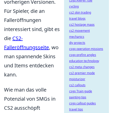
csgo AWPer role
vorherigen Versionen.
cycling
Für Spieler, die an
cs2 skin trading
travel blogs
Falleröffnungen
cs2 hostage maps
interessiert sind, gibt es
cs2 movement
mechanics
die
CS2-
diy projects
Falleröffnungsseite
, wo
csgo operation missions
csgo prefire angles
man spannende Skins
education technology
und Items entdecken
cs2 meta changes
cs2 premier mode
kann.
moisturizer
cs2 callouts
Wie man das volle
csgo Train guide
painting tips
Potenzial von SMGs in
csgo callout guides
CS2 ausschöpft
travel tips