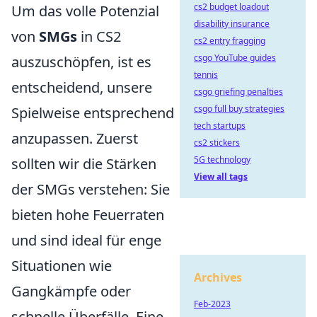
cs2 budget loadout
Um das volle Potenzial
disability insurance
von
SMGs
in CS2
cs2 entry fragging
csgo YouTube guides
auszuschöpfen, ist es
tennis
entscheidend, unsere
csgo griefing penalties
csgo full buy strategies
Spielweise entsprechend
tech startups
anzupassen. Zuerst
cs2 stickers
5G technology
sollten wir die Stärken
View all tags
der SMGs verstehen: Sie
bieten hohe Feuerraten
und sind ideal für enge
Situationen wie
Archives
Gangkämpfe oder
Feb-2023
schnelle Überfälle. Eine