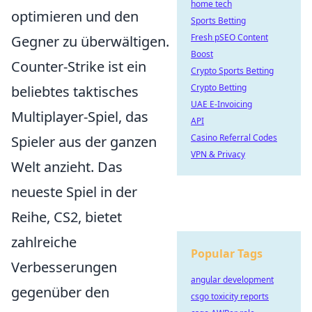
home tech
optimieren und den
Sports Betting
Fresh pSEO Content
Gegner zu überwältigen.
Boost
Counter-Strike ist ein
Crypto Sports Betting
Crypto Betting
beliebtes taktisches
UAE E-Invoicing
Multiplayer-Spiel, das
API
Casino Referral Codes
Spieler aus der ganzen
VPN & Privacy
Welt anzieht. Das
neueste Spiel in der
Reihe, CS2, bietet
zahlreiche
Popular Tags
Verbesserungen
angular development
gegenüber den
csgo toxicity reports