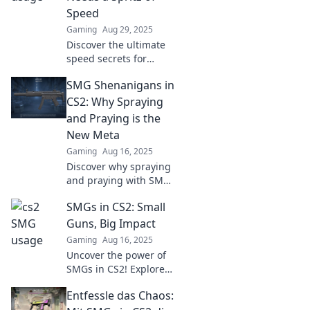
Speed
Gaming
Aug 29, 2025
Discover the ultimate
speed secrets for
SMGs! Boost your frag
SMG Shenanigans in
game and leave your
rivals in the dust with
CS2: Why Spraying
these expert tips.
and Praying is the
New Meta
Gaming
Aug 16, 2025
Discover why spraying
and praying with SMGs
in CS2 is the ultimate
SMGs in CS2: Small
game-changer!
Uncover tactics that
Guns, Big Impact
dominate the
Gaming
Aug 16, 2025
battlefield!
Uncover the power of
SMGs in CS2! Explore
tactics, choices, and
Entfessle das Chaos:
how these small guns