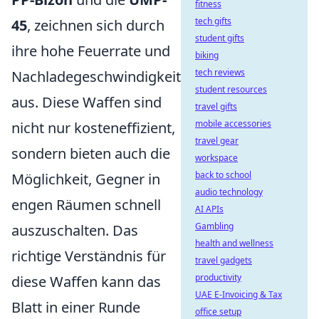
fitness
tech gifts
45
, zeichnen sich durch
student gifts
ihre hohe Feuerrate und
biking
tech reviews
Nachladegeschwindigkeit
student resources
aus. Diese Waffen sind
travel gifts
mobile accessories
nicht nur kosteneffizient,
travel gear
sondern bieten auch die
workspace
back to school
Möglichkeit, Gegner in
audio technology
engen Räumen schnell
AI APIs
Gambling
auszuschalten. Das
health and wellness
richtige Verständnis für
travel gadgets
productivity
diese Waffen kann das
UAE E-Invoicing & Tax
Blatt in einer Runde
office setup