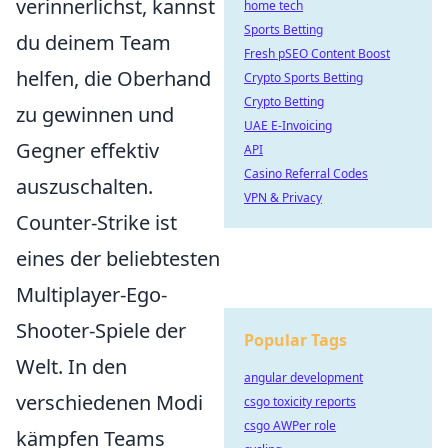
verinnerlichst, kannst
home tech
Sports Betting
du deinem Team
Fresh pSEO Content Boost
helfen, die Oberhand
Crypto Sports Betting
Crypto Betting
zu gewinnen und
UAE E-Invoicing
Gegner effektiv
API
Casino Referral Codes
auszuschalten.
VPN & Privacy
Counter-Strike ist
eines der beliebtesten
Multiplayer-Ego-
Shooter-Spiele der
Popular Tags
Welt. In den
angular development
verschiedenen Modi
csgo toxicity reports
csgo AWPer role
kämpfen Teams