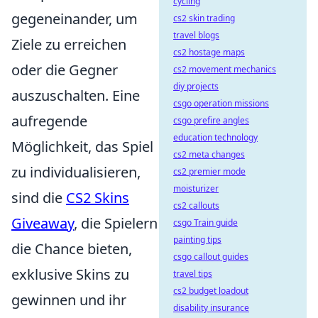
cycling
gegeneinander, um
cs2 skin trading
travel blogs
Ziele zu erreichen
cs2 hostage maps
oder die Gegner
cs2 movement mechanics
diy projects
auszuschalten. Eine
csgo operation missions
aufregende
csgo prefire angles
education technology
Möglichkeit, das Spiel
cs2 meta changes
zu individualisieren,
cs2 premier mode
moisturizer
sind die
CS2 Skins
cs2 callouts
Giveaway
, die Spielern
csgo Train guide
painting tips
die Chance bieten,
csgo callout guides
exklusive Skins zu
travel tips
cs2 budget loadout
gewinnen und ihr
disability insurance