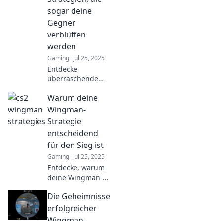
jeden Moment zu
sogar deine
dominieren und
Gegner
erfolgreich zu
verblüffen
sein.
werden
Gaming
Jul 25, 2025
Entdecke
überraschende
Wingman-
Warum deine
Strategien, die
selbst deine
Wingman-
härtesten Gegner
Strategie
aus dem
entscheidend
Gleichgewicht
für den Sieg ist
bringen! Klicke
Gaming
Jul 25, 2025
jetzt für die besten
Tipps!
Entdecke, warum
deine Wingman-
Strategie der
Die Geheimnisse
Schlüssel zum
Erfolg ist! Lerne,
erfolgreicher
wie du im Team
Wingman-