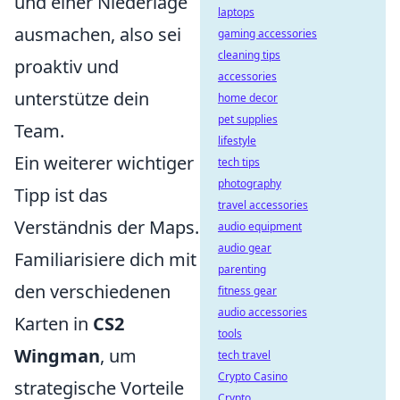
und einer Niederlage
laptops
ausmachen, also sei
gaming accessories
cleaning tips
proaktiv und
accessories
unterstütze dein
home decor
pet supplies
Team.
lifestyle
Ein weiterer wichtiger
tech tips
photography
Tipp ist das
travel accessories
Verständnis der Maps.
audio equipment
audio gear
Familiarisiere dich mit
parenting
den verschiedenen
fitness gear
audio accessories
Karten in
CS2
tools
Wingman
, um
tech travel
Crypto Casino
strategische Vorteile
Crypto