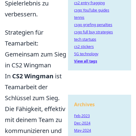
Spielerlebnis zu
cs2 entry fragging
csgo YouTube guides
verbessern.
tennis
csgo griefing penalties
Strategien für
csgo full buy strategies
tech startups
Teamarbeit:
cs2 stickers
Gemeinsam zum Sieg
5G technology
View all tags
in CS2 Wingman
In
CS2 Wingman
ist
Teamarbeit der
Schlüssel zum Sieg.
Archives
Die Fähigkeit, effektiv
Feb-2023
mit deinem Team zu
Dec-2024
kommunizieren und
May-2024