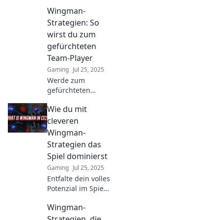
Wingman-
Strategien: So
wirst du zum
gefürchteten
Team-Player
Gaming
Jul 25, 2025
Werde zum
gefürchteten
Team-Player mit
Wie du mit
unseren
Wingman-
cleveren
Strategien!
Wingman-
Entdecke die
Strategien das
Geheimnisse
Spiel dominierst
erfolgreicher
Gaming
Jul 25, 2025
Zusammenarbeit
und hebe dein
Entfalte dein volles
Spiel auf das
Potenzial im Spiel!
nächste Level!
Entdecke die
Wingman-
besten Wingman-
Strategien, um
Strategien, die