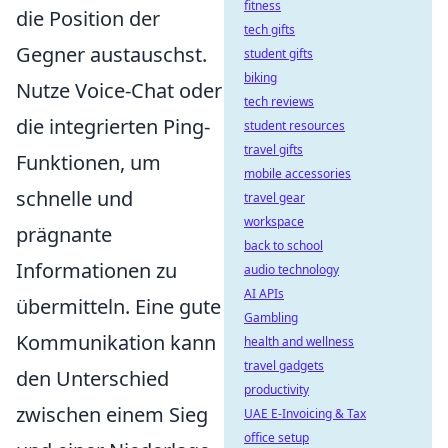
fitness
die Position der
tech gifts
Gegner austauschst.
student gifts
biking
Nutze Voice-Chat oder
tech reviews
die integrierten Ping-
student resources
travel gifts
Funktionen, um
mobile accessories
schnelle und
travel gear
workspace
prägnante
back to school
Informationen zu
audio technology
AI APIs
übermitteln. Eine gute
Gambling
Kommunikation kann
health and wellness
travel gadgets
den Unterschied
productivity
zwischen einem Sieg
UAE E-Invoicing & Tax
office setup