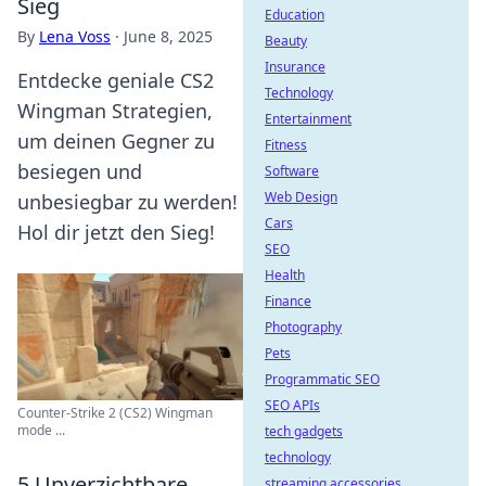
Sieg
Education
By
Lena Voss
·
June 8, 2025
Beauty
Insurance
Entdecke geniale CS2
Technology
Wingman Strategien,
Entertainment
um deinen Gegner zu
Fitness
besiegen und
Software
Web Design
unbesiegbar zu werden!
Cars
Hol dir jetzt den Sieg!
SEO
Health
Finance
Photography
Pets
Programmatic SEO
SEO APIs
Counter-Strike 2 (CS2) Wingman
mode ...
tech gadgets
technology
5 Unverzichtbare
streaming accessories