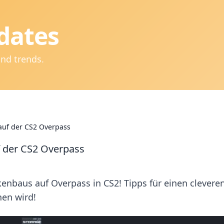
dates
and trends.
 auf der CS2 Overpass
f der CS2 Overpass
nbaus auf Overpass in CS2! Tipps für einen clevere
hen wird!