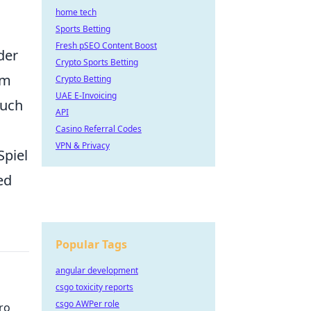
home tech
Sports Betting
Fresh pSEO Content Boost
der
Crypto Sports Betting
um
Crypto Betting
UAE E-Invoicing
auch
API
Casino Referral Codes
VPN & Privacy
Spiel
ed
Popular Tags
angular development
csgo toxicity reports
csgo AWPer role
ro