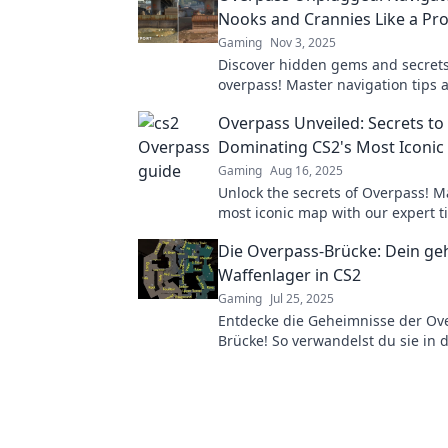
Nooks and Crannies Like a Pr
Gaming
Nov 3, 2025
Discover hidden gems and secrets
overpass! Master navigation tips 
like a seasoned pro. Adventure aw
Overpass Unveiled: Secrets to
Dominating CS2's Most Iconi
Gaming
Aug 16, 2025
Unlock the secrets of Overpass! M
most iconic map with our expert t
strategies for ultimate dominance
Die Overpass-Brücke: Dein g
Waffenlager in CS2
Gaming
Jul 25, 2025
Entdecke die Geheimnisse der Ov
Brücke! So verwandelst du sie in 
geheimes Waffenlager in CS2 und
das Spiel!