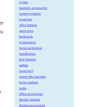
Crypto
business accessories
content creation
travel tips
er
office lighting
zu
electronics
keyboards
organization
home technology
headphones
tech lifestyle
wallets
travel tech
Anime Merchandise
home gadgets
audio
u
office accessories
kitchen gadgets
kitchen accessories