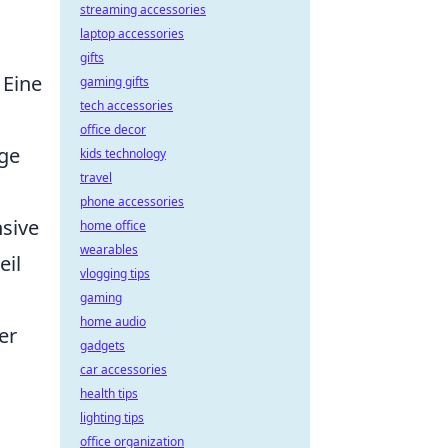
streaming accessories
laptop accessories
gifts
 Eine
gaming gifts
tech accessories
office decor
age
kids technology
travel
phone accessories
nsive
home office
wearables
eil
vlogging tips
gaming
home audio
er
gadgets
car accessories
health tips
lighting tips
office organization