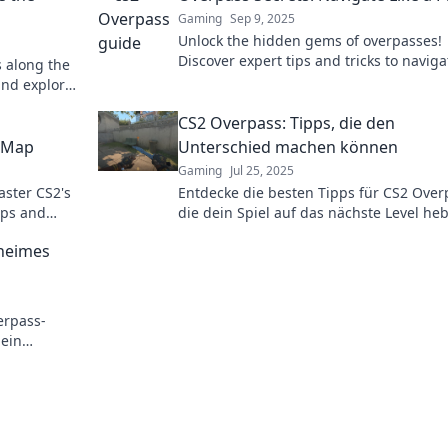
o
Gaming
Sep 9, 2025
Unlock the hidden gems of overpasses!
Discover expert tips and tricks to naviga
 along the
a pro and elevate your travel experienc
and explore
today!
aits!
CS2 Overpass: Tipps, die den
c Map
Unterschied machen können
Gaming
Jul 25, 2025
aster CS2's
Entdecke die besten Tipps für CS2 Over
ips and
die dein Spiel auf das nächste Level he
.
Verbessere deine Skills und dominiere 
eheimes
Spiel!
erpass-
dein
 dominierst