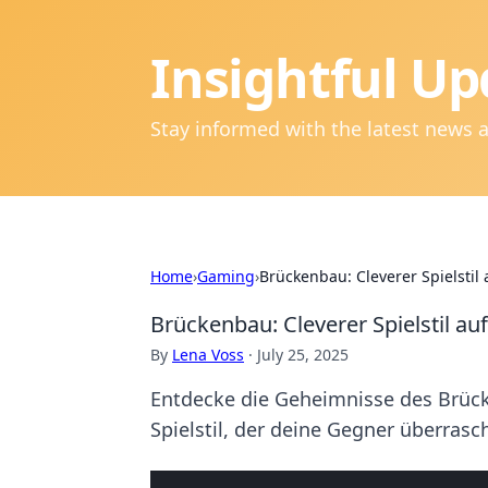
Insightful Up
Stay informed with the latest news 
Home
›
Gaming
›
Brückenbau: Cleverer Spielstil
Brückenbau: Cleverer Spielstil au
By
Lena Voss
·
July 25, 2025
Entdecke die Geheimnisse des Brücke
Spielstil, der deine Gegner überrasc