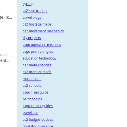
cycling
cs2 skin trading
te like
travel blogs
e
cs2 hostage maps
cs2 movement mechanics
diy projects
csgo operation missions
csgo prefire angles
pass,
education technology
ben!
cs2 meta changes
das
cs2 premier mode
moisturizer
cs2 callouts
csgo Train guide
painting tips
csgo callout guides
travel tips
cs2 budget loadout
disability insurance