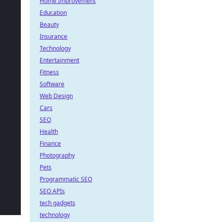
Home Improvement
Education
Beauty
Insurance
Technology
Entertainment
Fitness
Software
Web Design
Cars
SEO
Health
Finance
Photography
Pets
Programmatic SEO
SEO APIs
tech gadgets
technology