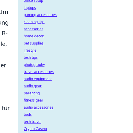
office setup
laptops
 Um
gaming accessories
ung
cleaning tips
accessories
 B-
home decor
le,
pet supplies
lifestyle
tech tips
ner
photography
travel accessories
audio equipment
audio gear
parenting
fitness gear
 für
audio accessories
tools
tech travel
Crypto Casino