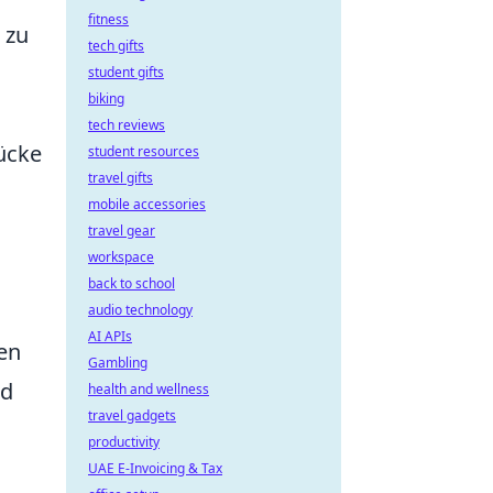
fitness
 zu
tech gifts
student gifts
biking
tech reviews
rücke
student resources
travel gifts
mobile accessories
travel gear
workspace
back to school
audio technology
AI APIs
en
Gambling
nd
health and wellness
travel gadgets
productivity
UAE E-Invoicing & Tax