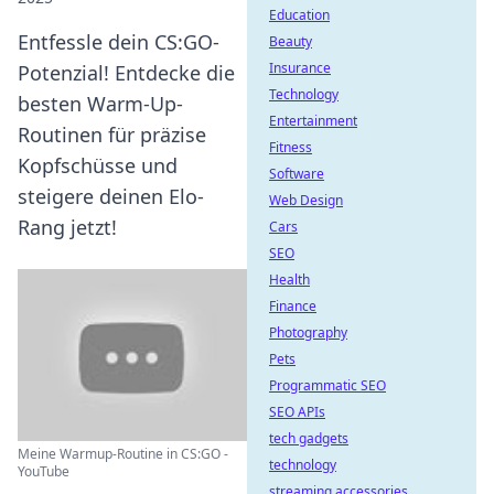
Education
Entfessle dein CS:GO-
Beauty
Insurance
Potenzial! Entdecke die
Technology
besten Warm-Up-
Entertainment
Routinen für präzise
Fitness
Kopfschüsse und
Software
steigere deinen Elo-
Web Design
Rang jetzt!
Cars
SEO
Health
Finance
Photography
Pets
Programmatic SEO
SEO APIs
tech gadgets
Meine Warmup-Routine in CS:GO -
technology
YouTube
streaming accessories