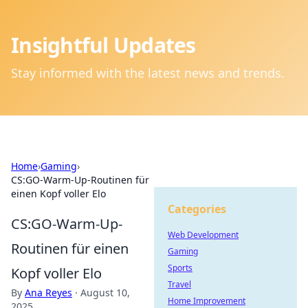
Insightful Updates
Stay informed with the latest news and trends.
Home
›
Gaming
›
CS:GO-Warm-Up-Routinen für
einen Kopf voller Elo
Categories
CS:GO-Warm-Up-
Web Development
Routinen für einen
Gaming
Sports
Kopf voller Elo
Travel
By
Ana Reyes
·
August 10,
Home Improvement
2025