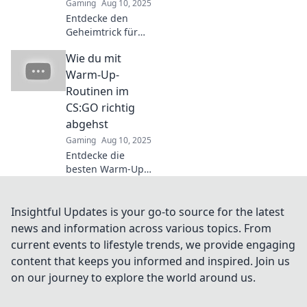
Gaming
Aug 10, 2025
zu heben!
Entdecke den
Geheimtrick für
perfekte
Wie du mit
Headshots in
CS:GO! Hole dir die
Warm-Up-
besten Warm-up-
Routinen im
Tipps und
CS:GO richtig
dominiere deine
abgehst
Gegner!
Gaming
Aug 10, 2025
Entdecke die
besten Warm-Up-
Routinen für
CS:GO und
verbessere dein
Insightful Updates is your go-to source for the latest
Spiel! Werde zum
news and information across various topics. From
Profi und
current events to lifestyle trends, we provide engaging
dominiert die
content that keeps you informed and inspired. Join us
Wettbewerbe!
on our journey to explore the world around us.