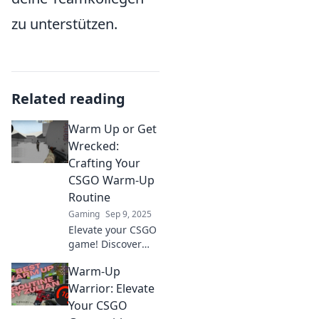
zu unterstützen.
Related reading
Warm Up or Get
Wrecked:
Crafting Your
CSGO Warm-Up
Routine
Gaming
Sep 9, 2025
Elevate your CSGO
game! Discover
the ultimate
Warm-Up
warm-up routines
to boost your skills
Warrior: Elevate
and dominate the
Your CSGO
competition. Don't