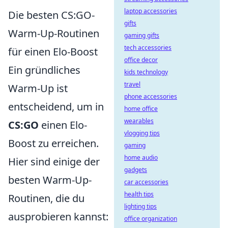
laptop accessories
Die besten CS:GO-
gifts
Warm-Up-Routinen
gaming gifts
tech accessories
für einen Elo-Boost
office decor
Ein gründliches
kids technology
travel
Warm-Up ist
phone accessories
entscheidend, um in
home office
wearables
CS:GO
einen Elo-
vlogging tips
Boost zu erreichen.
gaming
home audio
Hier sind einige der
gadgets
besten Warm-Up-
car accessories
health tips
Routinen, die du
lighting tips
ausprobieren kannst:
office organization