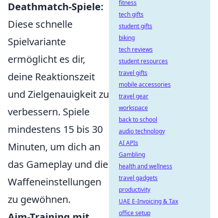
fitness
Deathmatch-Spiele:
tech gifts
Diese schnelle
student gifts
biking
Spielvariante
tech reviews
ermöglicht es dir,
student resources
travel gifts
deine Reaktionszeit
mobile accessories
und Zielgenauigkeit zu
travel gear
workspace
verbessern. Spiele
back to school
mindestens 15 bis 30
audio technology
AI APIs
Minuten, um dich an
Gambling
das Gameplay und die
health and wellness
travel gadgets
Waffeneinstellungen
productivity
zu gewöhnen.
UAE E-Invoicing & Tax
office setup
Aim-Training mit