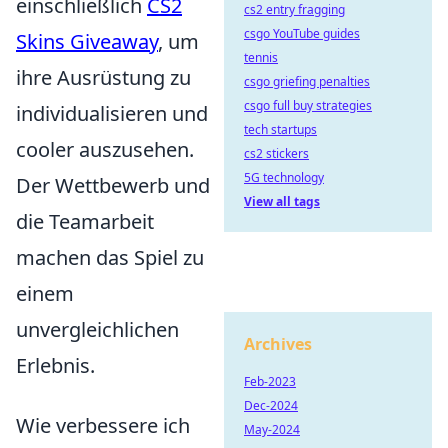
einschließlich
CS2
cs2 entry fragging
csgo YouTube guides
Skins Giveaway
, um
tennis
ihre Ausrüstung zu
csgo griefing penalties
csgo full buy strategies
individualisieren und
tech startups
cooler auszusehen.
cs2 stickers
5G technology
Der Wettbewerb und
View all tags
die Teamarbeit
machen das Spiel zu
einem
unvergleichlichen
Archives
Erlebnis.
Feb-2023
Dec-2024
Wie verbessere ich
May-2024