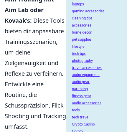
laptops
Aim Lab oder
gaming accessories
cleaning tips
Kovaak's:
Diese Tools
accessories
bieten dir anpassbare
home decor
pet supplies
Trainingsszenarien,
lifestyle
um deine
tech tips
photography
Zielgenauigkeit und
travel accessories
Reflexe zu verfeinern.
audio equipment
audio gear
Entwickle eine
parenting
Routine, die
fitness gear
audio accessories
Schusspräzision, Flick-
tools
Shooting und Tracking
tech travel
Crypto Casino
umfasst.
Crypto