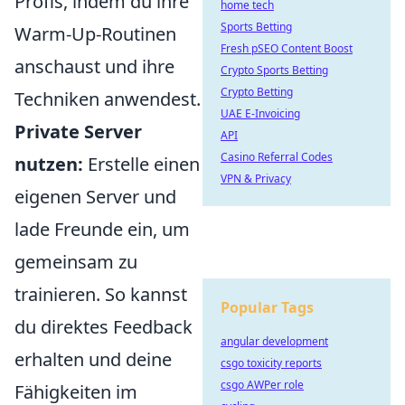
Profis, indem du ihre
home tech
Sports Betting
Warm-Up-Routinen
Fresh pSEO Content Boost
anschaust und ihre
Crypto Sports Betting
Crypto Betting
Techniken anwendest.
UAE E-Invoicing
Private Server
API
Casino Referral Codes
nutzen:
Erstelle einen
VPN & Privacy
eigenen Server und
lade Freunde ein, um
gemeinsam zu
trainieren. So kannst
Popular Tags
du direktes Feedback
angular development
erhalten und deine
csgo toxicity reports
csgo AWPer role
Fähigkeiten im