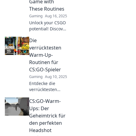
Game with
get wrecked!
These Routines
Gaming
Aug 16, 2025
Unlock your CSGO
potential! Discover
killer warm-up
Die
routines to boost
your skills and
verrücktesten
dominate the
Warm-Up-
competition in
Routinen für
every match.
CS:GO-Spieler
Gaming
Aug 10, 2025
Entdecke die
verrücktesten
Warm-Up-
CS:GO-Warm-
Routinen für
CS:GO-Spieler!
Ups: Der
Verpasse nicht die
Geheimtrick für
besten Tipps, um
den perfekten
deine Skills auf
Headshot
das nächste Level