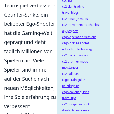
cycling
Teamspiel verbessern.
cs2 skin trading
travel blogs
Counter-Strike, ein
cs2 hostage maps
beliebter Ego-Shooter,
cs2 movement mechanics
diy projects
hat die Gaming-Welt
csgo operation missions
geprägt und zieht
csgo prefire angles
education technology
täglich Millionen von
cs2 meta changes
Spielern an. Viele
cs2 premier mode
moisturizer
Spieler sind immer
cs2 callouts
auf der Suche nach
csgo Train guide
painting tips
neuen Möglichkeiten,
csgo callout guides
ihre Spielerfahrung zu
travel tips
cs2 budget loadout
verbessern,
disability insurance