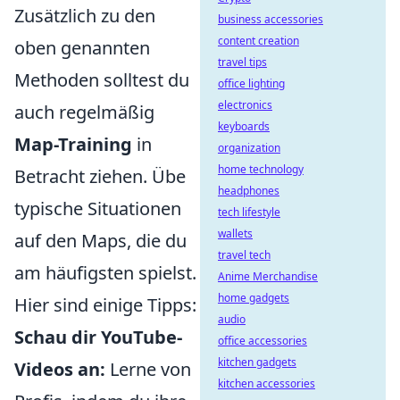
Zusätzlich zu den
business accessories
content creation
oben genannten
travel tips
Methoden solltest du
office lighting
electronics
auch regelmäßig
keyboards
Map-Training
in
organization
home technology
Betracht ziehen. Übe
headphones
typische Situationen
tech lifestyle
wallets
auf den Maps, die du
travel tech
am häufigsten spielst.
Anime Merchandise
home gadgets
Hier sind einige Tipps:
audio
Schau dir YouTube-
office accessories
kitchen gadgets
Videos an:
Lerne von
kitchen accessories